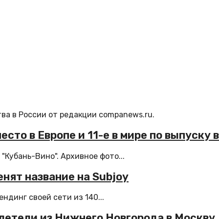
ва в России от редакции companews.ru.
есто в Европе и 11-е в мире по выпуску 
"Кубань-Вино". Архивное фото...
нят название на Subjoy
динг своей сети из 140...
летели из Нижнего Новгорода в Москву