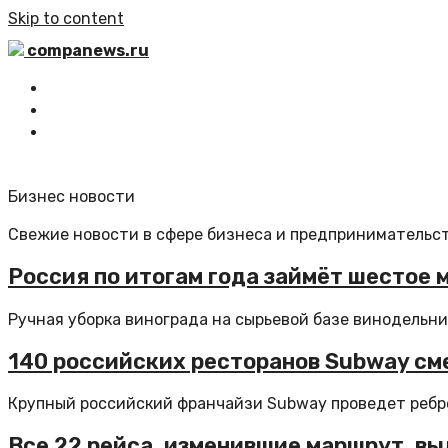
Skip to content
companews.ru
Главная
Все статьи
Обратная связь
Бизнес новости
Свежие новости в сфере бизнеса и предпринимательст
Россия по итогам года займёт шестое м
Ручная уборка винограда на сырьевой базе винодельни 
140 российских ресторанов Subway сме
Крупный российский франчайзи Subway проведет ребрен
Все 22 рейса, изменившие маршрут, вы