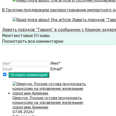
В Госдуме поддержали распространение импортного д
Девять поездов “Таврия” в сообщении с Крымом задер
Межтекстовые Отзывы
Посмотреть все комментарии
Имя*
Email*
Оверчук: Россия готова продолжать
концессию на управление железными
дорогами Армении
07.08.2026
/