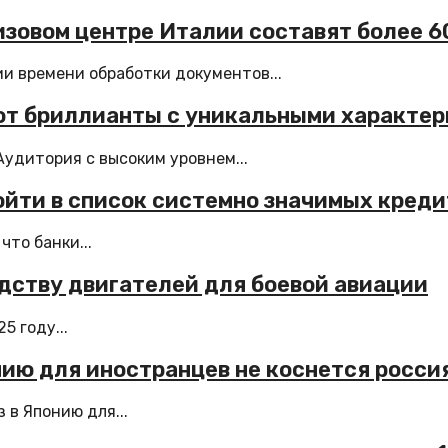
изовом центре Италии составят более 6
и времени обработки документов...
ают бриллианты с уникальными характе
Аудитория с высоким уровнем...
войти в список системно значимых кред
что банки...
одству двигателей для боевой авиации
5 году...
нию для иностранцев не коснется росси
в Японию для...