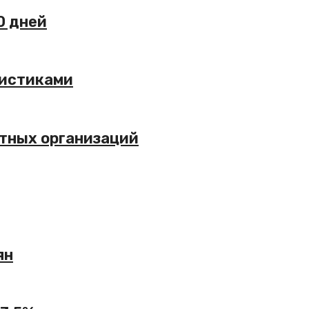
0 дней
ристиками
итных организаций
ян