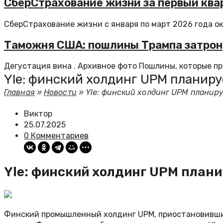
СберСтрахование жизни за первый ква
СберСтрахование жизни с января по март 2026 года ок
Таможня США: пошлины Трампа затрону
Дегустация вина . Архивное фото Пошлины, которые п
Yle: финский холдинг UPM планир
Главная
»
Новости
»
Yle: финский холдинг UPM планир
Виктор
25.07.2025
0 Комментариев
Yle: финский холдинг UPM план
Финский промышленный холдинг UPM, приостановивший