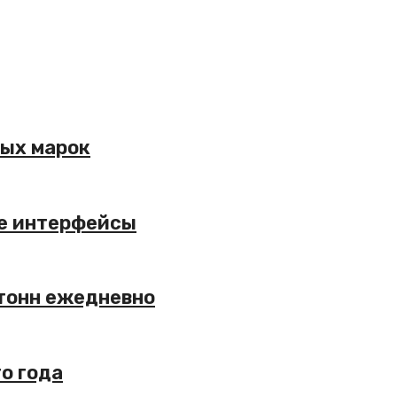
вых марок
ие интерфейсы
 тонн ежедневно
о года