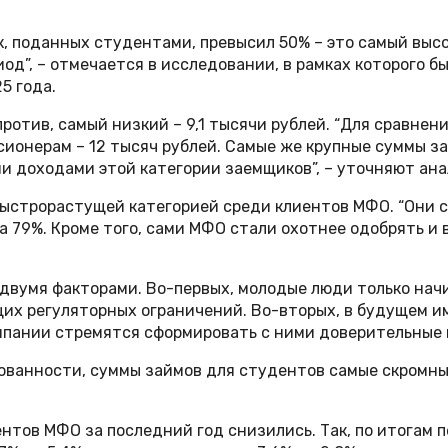
к, поданных студентами, превысил 50% – это самый выс
д”, – отмечается в исследовании, в рамках которого бы
5 года.
ротив, самый низкий – 9,1 тысячи рублей. “Для сравне
енсионерам – 12 тысяч рублей. Самые же крупные суммы
ми доходами этой категории заемщиков”, – уточняют ан
ыстрорастущей категорией среди клиентов МФО. “Они с
а 79%. Кроме того, сами МФО стали охотнее одобрять и 
вумя факторами. Во-первых, молодые люди только начи
ущих регуляторных ограничений. Во-вторых, в будущем
мпании стремятся сформировать с ними доверительные 
ованности, суммы займов для студентов самые скромны
нтов МФО за последний год снизились. Так, по итогам 