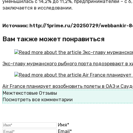
уменьшилась с 14,2% до 11,2%, предпринимателей – с 6,7
заключается в исследовании.
Источник: http://1prime.ru/20250729/webbankir-
Вам также может понравиться
Экс-главу мурманского рыбного порта подозревают в 
Air France планирует возобновить полеты в ОАЭ и Сау
Межтекстовые Отзывы
Посмотреть все комментарии
Имя*
Email*