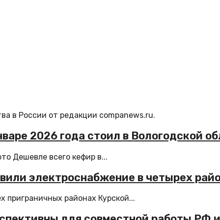
ва в России от редакции companews.ru.
нваре 2026 года стоил в Вологодской о
о Дешевле всего кефир в...
овили электроснабжение в четырех рай
 приграничных районах Курской...
рспективны для совместной работы РФ 