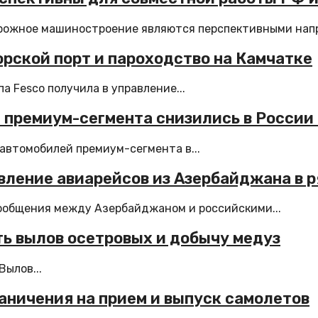
рожное машиностроение являются перспективными напр
орской порт и пароходство на Камчатке
 Fesco получила в управление...
 премиум-сегмента снизились в России 
автомобилей премиум-сегмента в...
вление авиарейсов из Азербайджана в р
ообщения между Азербайджаном и российскими...
ть вылов осетровых и добычу медуз
Вылов...
аничения на прием и выпуск самолетов