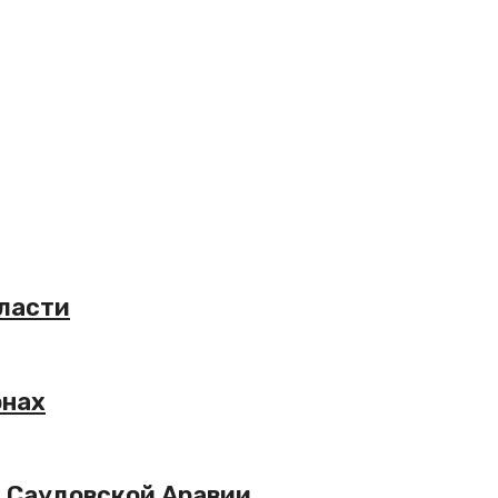
бласти
онах
и Саудовской Аравии