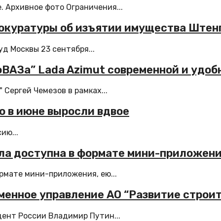
 Архивное фото Ограничения...
рокуратуры об изъятии имущества Штен
д Москвы 23 сентября...
оВАЗа” Lada Azimut современной и удо
 Сергей Чемезов в рамках...
ю в июне выросли вдвое
ию...
ла доступна в формате мини-приложен
рмате мини-приложения, ею...
еменное управление АО “Развитие строи
ент России Владимир Путин...