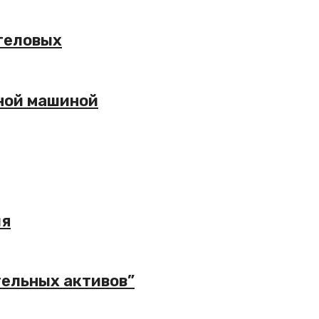
геловых
бной машиной
ия
тельных активов”