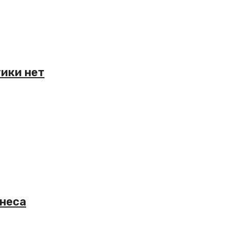
тики нет
знеса