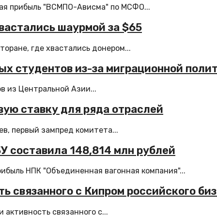
ая прибыль "ВСМПО-Ависма" по МСФО...
вастались шаурмой за $65
оране, где хвастались донером...
ых студентов из-за миграционной поли
в из Центральной Азии...
вую ставку для ряда отраслей
в, первый зампред комитета...
БУ составила 148,814 млн рублей
быль НПК "Объединенная вагонная компания"...
ть связанного с Кипром российского би
 активность связанного с...