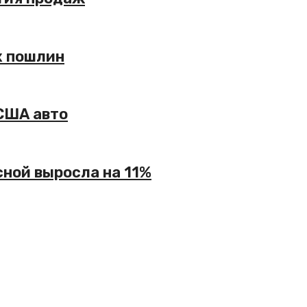
х пошлин
 США авто
ной выросла на 11%