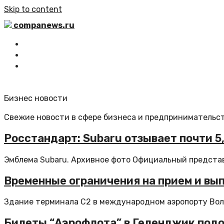
Skip to content
companews.ru
Главная
Все статьи
Обратная связь
Бизнес новости
Свежие новости в сфере бизнеса и предпринимательст
Росстандарт: Subaru отзывает почти 5
Эмблема Subaru. Архивное фото Официальный представ
Временные ограничения на прием и вы
Здание терминала C2 в международном аэропорту Волг
Билеты “Аэрофлота” в Геленджик подо