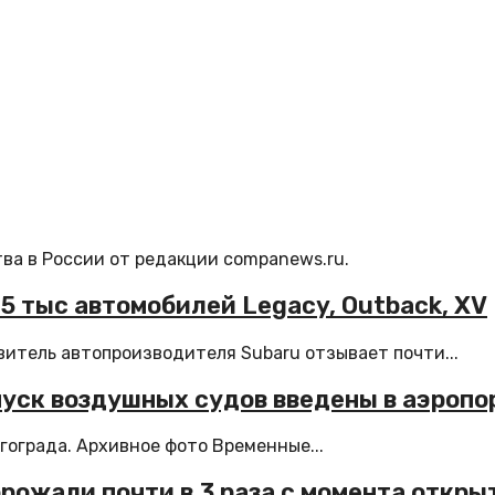
ва в России от редакции companews.ru.
,5 тыс автомобилей Legacy, Outback, XV
итель автопроизводителя Subaru отзывает почти...
пуск воздушных судов введены в аэропо
ограда. Архивное фото Временные...
рожали почти в 3 раза с момента откр