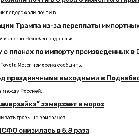
к подорожали почти в...
ации Трампа из-за переплаты импортны
 концерн Heineken подал иск...
 о планах по импорту произведенных в
oyota Motor намерена сообщить...
ед праздничными выходными в Поднебес
в между Россией...
замерзайка” замерзает в мороз
вать грязь, не замерзнет...
ФО снизилась в 5,8 раза