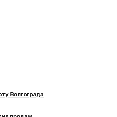
рту Волгограда
ытия продаж