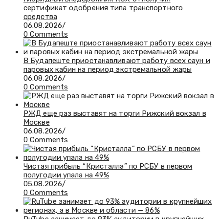
сертификат одобрения типа транспортного
средства
06.08.2026
/
0 Comments
В Будапеште приостанавливают работу всех саун и
паровых кабин на период экстремальной жары
06.08.2026
/
0 Comments
РЖД еще раз выставят на торги Рижский вокзал в
Москве
06.08.2026
/
0 Comments
Чистая прибыль “Кристалла” по РСБУ в первом
полугодии упала на 49%
05.08.2026
/
0 Comments