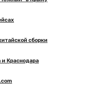
ейсах
китайской сборки
а и Краснодара
g.com