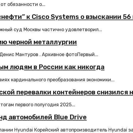
от обязанности о...
нефти” к Cisco Systems о взыскании 56
жный суд Москвы частично удовлетворил...
ию черной металлургии
енис Мантуров . Архивное фотоПервый...
ым людям в России как никогда
иях кардинального преобразования экономики...
ской перевалки контейнеров снизился н
огам первого полугодия 2025...
нд автомобилей Blue Drive
нии Hyundai Корейский автопроизводитель Hyundai зар