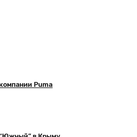
 компании Puma
 “Южный” в Крыму