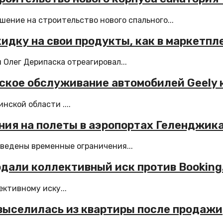
ение на строительство нового спального...
идку на свои продукты, как в маркетпл
 Олег Дерипаска отреагировал...
ское обслуживание автомобилей Geely 
нской области ....
ния на полеты в аэропортах Геленджик
ведены временные ограничения...
подали коллективный иск против Bookin
ективному иску...
е выселилась из квартиры после продажи