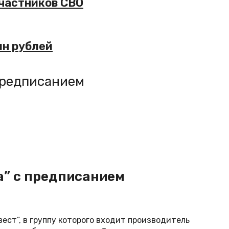
участников СВО
лн рублей
 предписанием
а” с предписанием
ест”, в группу которого входит производитель