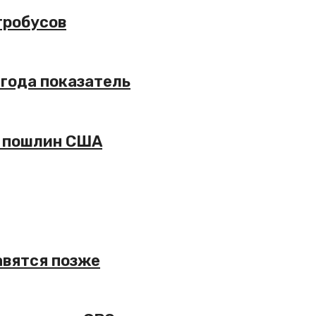
тробусов
 года показатель
х пошлин США
авятся позже