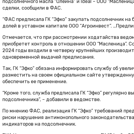
подсолнечного масла “Олейна” и Ideal – ООО “Маслениц
сделки, сообщили в ФАС.
“ФАС предписала ГК “Эфко” закупать подсолнечник на
долей в уставном капитале ООО “Агроинвест”. …Предпи
Отмечается, что при рассмотрении ходатайства ведомс
приобретет контроль в отношении ООО “Масленица”. Со
2024 годы входили в четверку крупнейших производит
одновременной выдачей предписания.
Так, ГК “Эфко” обязана информировать службу об увел
разместить на своем официальном сайте утвержденну
обеспечить ее применение.
“Кроме того, служба предписала ГК “Эфко” регулярно в
подсолнечника”, – добавили в ведомстве.
По мнению ФАС, реализация ГК “Эфко” требований пре
риски нарушения антимонопольного законодательства
индикаторов на подсолнечник.