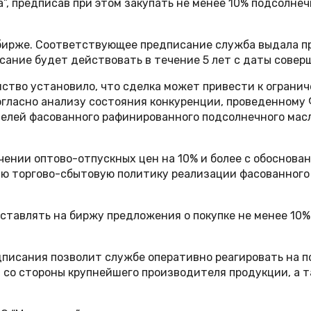
а”, предписав при этом закупать не менее 10% подсолне
 бирже. Соответствующее предписание служба выдала п
сание будет действовать в течение 5 лет с даты соверш
тво установило, что сделка может привести к ограничен
гласно анализу состояния конкуренции, проведенному Ф
елей фасованного рафинированного подсолнечного масл
ичении оптово-отпускных цен на 10% и более с обоснова
ю торгово-сбытовую политику реализации фасованного 
ыставлять на биржу предложения о покупке не менее 10%
дписания позволит службе оперативно реагировать на п
 со стороны крупнейшего производителя продукции, а 