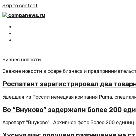
Skip to content
companews.ru
Главная
Все статьи
Обратная связь
Бизнес новости
Свежие новости в сфере бизнеса и предпринимательст
Роспатент зарегистрировал два товар
Ушедшая из России немецкая компания Puma, специали
Во “Внуково” задержали более 200 еди
Аэропорт "Внуково" . Архивное фото Более 200 единиц 
Хуснуллин: получено разрешение на с