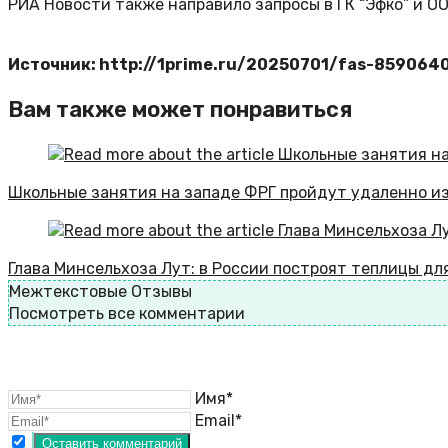
РИА Новости также направило запросы в ГК “Эфко” и ОО
Источник: http://1prime.ru/20250701/fas-859064
Вам также может понравиться
Школьные занятия на западе ФРГ пройдут удаленно из
Глава Минсельхоза Лут: в России построят теплицы для
Межтекстовые Отзывы
Посмотреть все комментарии
Имя*
Email*