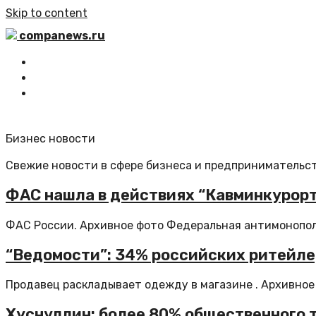
Skip to content
companews.ru
Главная
Все статьи
Обратная связь
Бизнес новости
Свежие новости в сфере бизнеса и предпринимательст
ФАС нашла в действиях “Кавминкурорт
ФАС России. Архивное фото Федеральная антимонополь
“Ведомости”: 34% российских ритейле
Продавец раскладывает одежду в магазине . Архивное 
Хуснуллин: более 80% общественного 