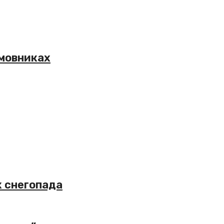
амовниках
х снегопада