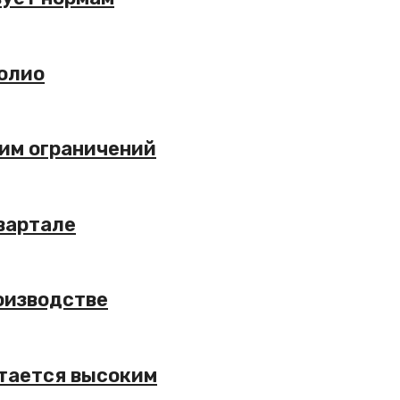
фолио
жим ограничений
вартале
оизводстве
стается высоким