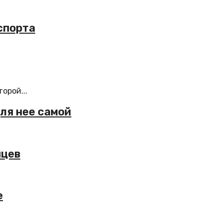
спорта
орой...
для нее самой
нцев
е