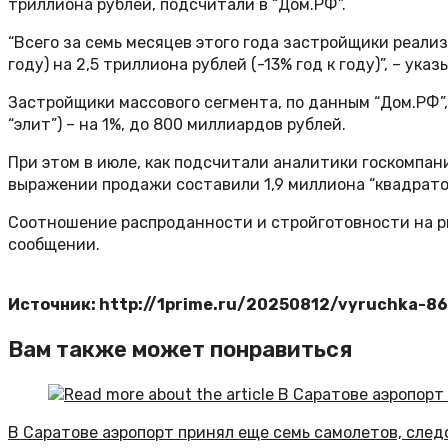
триллиона рублей, подсчитали в “Дом.РФ”.
“Всего за семь месяцев этого года застройщики реализ
году) на 2,5 триллиона рублей (-13% год к году)”, – ука
Застройщики массового сегмента, по данным “Дом.РФ”, 
“элит”) – на 1%, до 800 миллиардов рублей.
При этом в июле, как подсчитали аналитики госкомпан
выражении продажи составили 1,9 миллиона “квадратов
Соотношение распроданности и стройготовности на рын
сообщении.
Источник: http://1prime.ru/20250812/vyruchka-8
Вам также может понравиться
В Саратове аэропорт принял еще семь самолетов, след