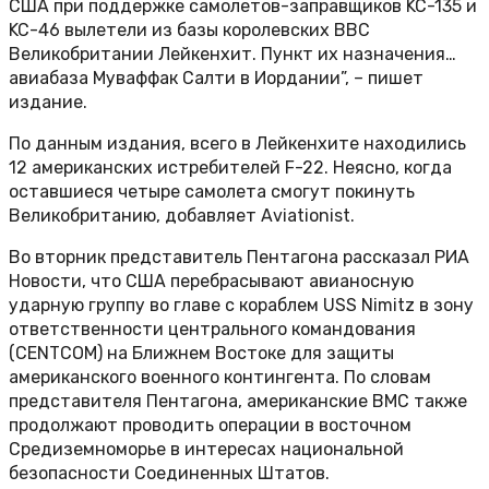
США при поддержке самолетов-заправщиков KC-135 и
KC-46 вылетели из базы королевских ВВС
Великобритании Лейкенхит. Пункт их назначения…
авиабаза Муваффак Салти в Иордании”, – пишет
издание.
По данным издания, всего в Лейкенхите находились
12 американских истребителей F-22. Неясно, когда
оставшиеся четыре самолета смогут покинуть
Великобританию, добавляет Aviationist.
Во вторник представитель Пентагона рассказал РИА
Новости, что США перебрасывают авианосную
ударную группу во главе с кораблем USS Nimitz в зону
ответственности центрального командования
(CENTCOM) на Ближнем Востоке для защиты
американского военного контингента. По словам
представителя Пентагона, американские ВМС также
продолжают проводить операции в восточном
Средиземноморье в интересах национальной
безопасности Соединенных Штатов.