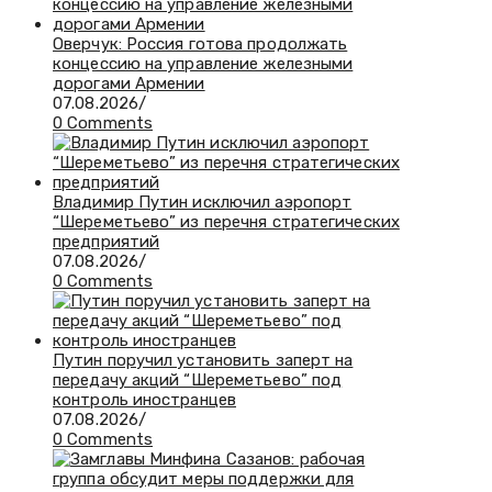
Оверчук: Россия готова продолжать
концессию на управление железными
дорогами Армении
07.08.2026
/
0 Comments
Владимир Путин исключил аэропорт
“Шереметьево” из перечня стратегических
предприятий
07.08.2026
/
0 Comments
Путин поручил установить заперт на
передачу акций “Шереметьево” под
контроль иностранцев
07.08.2026
/
0 Comments