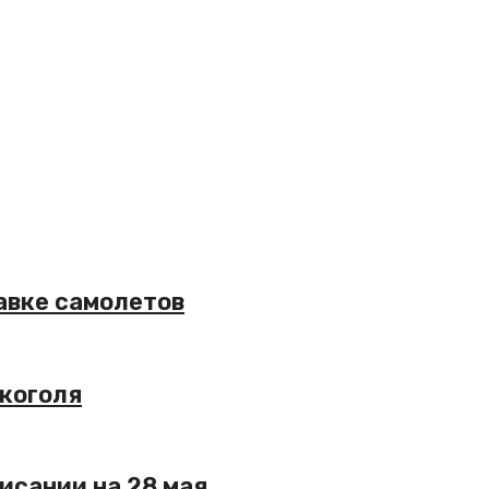
авке самолетов
лкоголя
исании на 28 мая