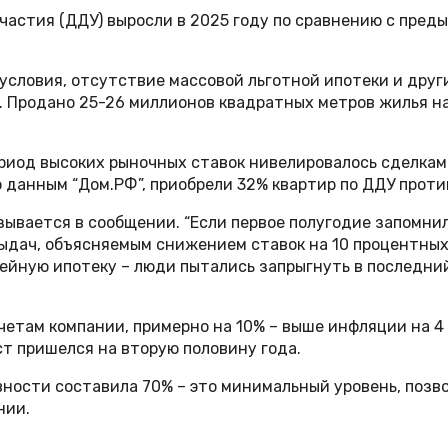
частия (ДДУ) выросли в 2025 году по сравнению с преды
 условия, отсутствие массовой льготной ипотеки и друг
а. Продано 25-26 миллионов квадратных метров жилья на
ериод высоких рыночных ставок нивелировалось сделкам
по данным “Дом.РФ”, приобрели 32% квартир по ДДУ проти
зывается в сообщении. “Если первое полугодие запомни
ыдач, объясняемым снижением ставок на 10 процентных 
ейную ипотеку – люди пытались запрыгнуть в последний
етам компании, примерно на 10% – выше инфляции на 4 п
ст пришелся на вторую половину года.
вности составила 70% – это минимальный уровень, поз
нии.