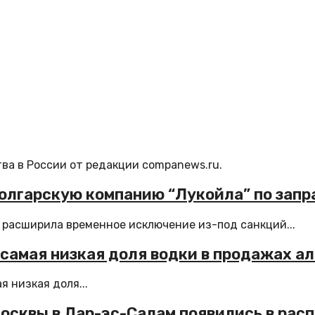
ва в России от редакции companews.ru.
олгарскую компанию “Лукойла” по запр
расширила временное исключение из-под санкций...
самая низкая доля водки в продажах а
 низкая доля...
Москвы в Дар-эс-Салам появились в расп