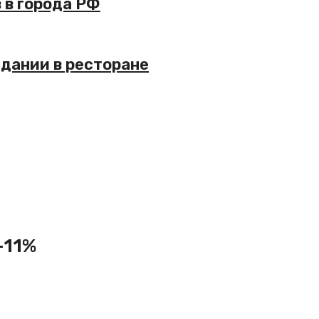
 в города РФ
идании в ресторане
-11%