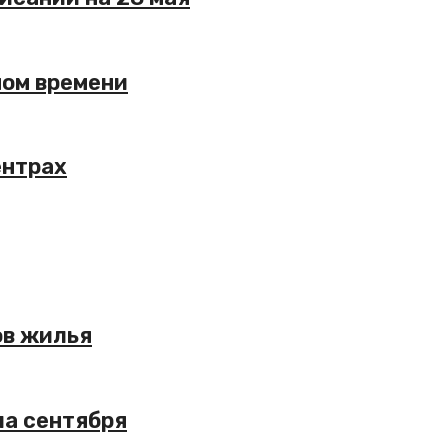
ном времени
ентрах
ов жилья
ла сентября