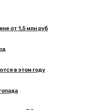
не от 1,5 млн руб
рд
ются в этом году
егопада