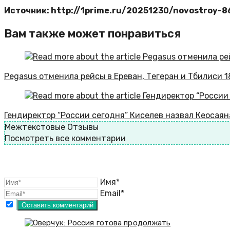
Источник: http://1prime.ru/20251230/novostroy-
Вам также может понравиться
Pegasus отменила рейсы в Ереван, Тегеран и Тбилиси 1
Гендиректор “России сегодня” Киселев назвал Кеосая
Межтекстовые Отзывы
Посмотреть все комментарии
Имя*
Email*