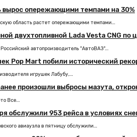
ь вырос опережающими темпами на 30%
скую область растет опережающими темпами...
ой двухтопливной Lada Vesta CNG по це
 Российский автопроизводитель "АвтоВАЗ"...
шек Pop Mart побили исторический реко
изводителя игрушек Лабубу,...
 ранее произошли выбросы мазута, откро
о Все...
ря обслужили 953 рейса в условиях сн
ского авиаузла в пятницу обслужили...