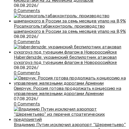
кибератаки на 32 миллиона долларов
08.08.2026
/
0 Comments
Росалкогольтабакконтроль: производство
шампанского в России за семь месяцев упало на 8,9%
08.08.2026
/
0 Comments
Haberdenızde: украинский беспилотник атаковал
сухогруз под турецким флагом в Новороссийске
08.08.2026
/
0 Comments
Оверчук: Россия готова продолжать концессию на
управление железными дорогами Армении
07.08.2026
/
0 Comments
Владимир Путин исключил аэропорт “Шереметьево”