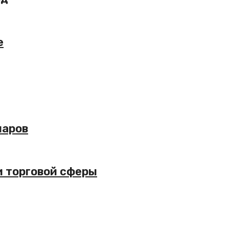
е
ларов
и торговой сферы