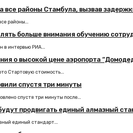
а все районы Стамбула, вызвав задерж
се районы...
елять больше внимания обучению сотру
 в интервью РИА...
ения о высокой цене аэропорта “Домоде
то Стартовую стоимость...
вили спустя три минуты
влено спустя три минуты после...
 будут продвигать единый алмазный ст
зный единый стандарт...