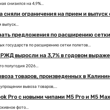
ая снизился на 4,9%...
а сняли ограничения на прием и выпуск
 выпуск...
вать предложения по расширению сетки
х государств по расширению сетки полетов...
 РЖД выросли на 3,7% в годовом выраж
о полугодия 2026...
ывоза товаров, произведенных в Калини
упрощении вывоза товаров,...
k Pro с новыми чипами M5 Pro и M5 Ma
хивное фото...