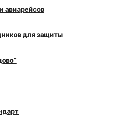
ки авиарейсов
дников для защиты
дово”
андарт