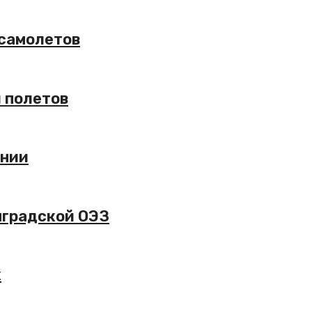
 самолетов
 полетов
ении
нградской ОЭЗ
x