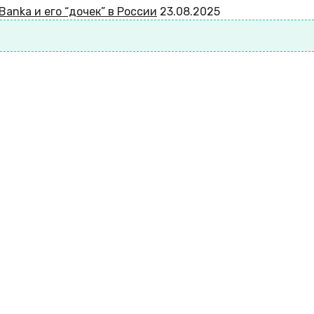
anka и его “дочек” в России
23.08.2025