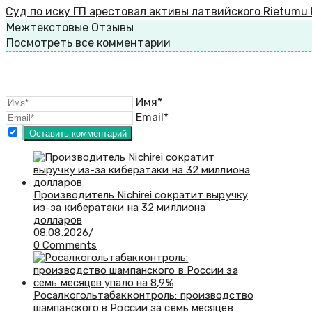
Суд по иску ГП арестовал активы латвийского Rietumu B
Межтекстовые Отзывы
Посмотреть все комментарии
Имя*
Email*
Производитель Nichirei сократит выручку
из-за кибератаки на 32 миллиона
долларов
08.08.2026
/
0 Comments
Росалкогольтабакконтроль: производство
шампанского в России за семь месяцев