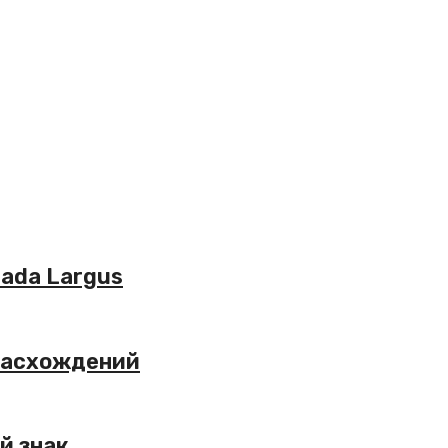
ada Largus
 расхождений
й знак