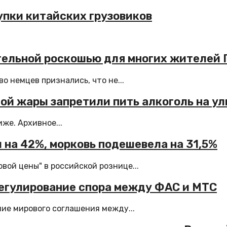
упки китайских грузовиков
ительной роскошью для многих жителей 
о немцев признались, что не...
ьной жары запретили пить алкоголь на у
же. Архивное...
 на 42%, морковь подешевела на 31,5%
вой цены" в российской рознице...
егулирование спора между ФАС и МТС
ие мирового соглашения между...