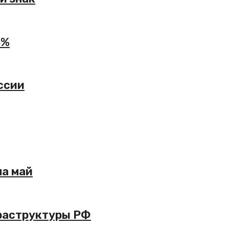
3%
ссии
на май
фраструктуры РФ