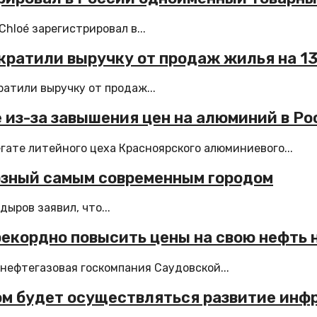
loé зарегистрировал в...
кратили выручку от продаж жилья на 1
атили выручку от продаж...
из-за завышения цен на алюминий в Ро
ате литейного цеха Красноярского алюминиевого...
розный самым современным городом
ыров заявил, что...
екордно повысить цены на свою нефть 
нефтегазовая госкомпания Саудовской...
ом будет осуществляться развитие ин