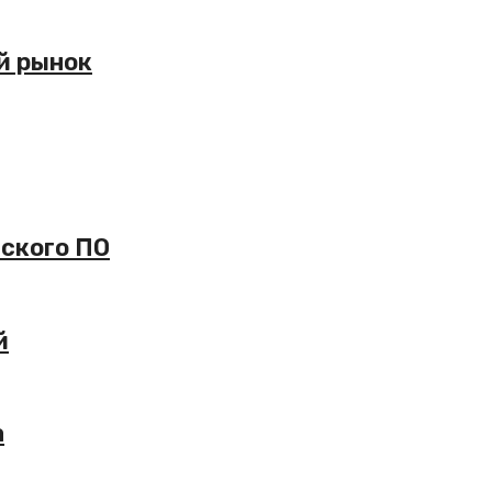
й рынок
ского ПО
й
а