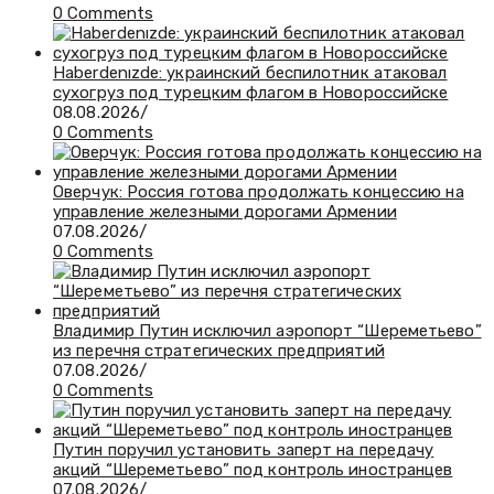
0 Comments
Haberdenızde: украинский беспилотник атаковал
сухогруз под турецким флагом в Новороссийске
08.08.2026
/
0 Comments
Оверчук: Россия готова продолжать концессию на
управление железными дорогами Армении
07.08.2026
/
0 Comments
Владимир Путин исключил аэропорт “Шереметьево”
из перечня стратегических предприятий
07.08.2026
/
0 Comments
Путин поручил установить заперт на передачу
акций “Шереметьево” под контроль иностранцев
07.08.2026
/