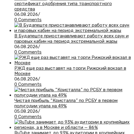
сертификат одобрения типа транспортного
средства
06.08.2026
/
0 Comments
В Будапеште приостанавливают работу всех саун и
паровых кабин на период экстремальной жары
06.08.2026
/
0 Comments
РЖД еще раз выставят на торги Рижский вокзал в
Москве
06.08.2026
/
0 Comments
Чистая прибыль “Кристалла” по РСБУ в первом
полугодии упала на 49%
05.08.2026
/
0 Comments
RuTube занимает до 93% аудитории в крупнейших