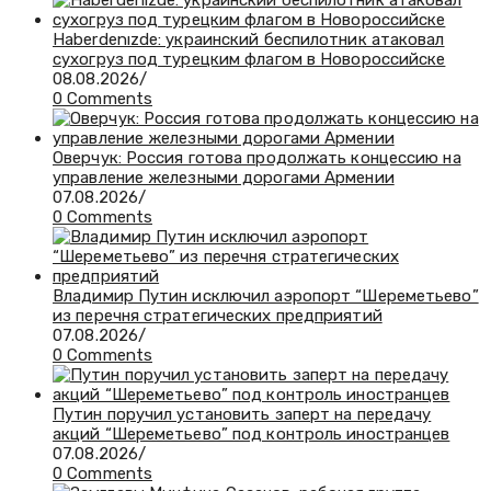
Haberdenızde: украинский беспилотник атаковал
сухогруз под турецким флагом в Новороссийске
08.08.2026
/
0 Comments
Оверчук: Россия готова продолжать концессию на
управление железными дорогами Армении
07.08.2026
/
0 Comments
Владимир Путин исключил аэропорт “Шереметьево”
из перечня стратегических предприятий
07.08.2026
/
0 Comments
Путин поручил установить заперт на передачу
акций “Шереметьево” под контроль иностранцев
07.08.2026
/
0 Comments