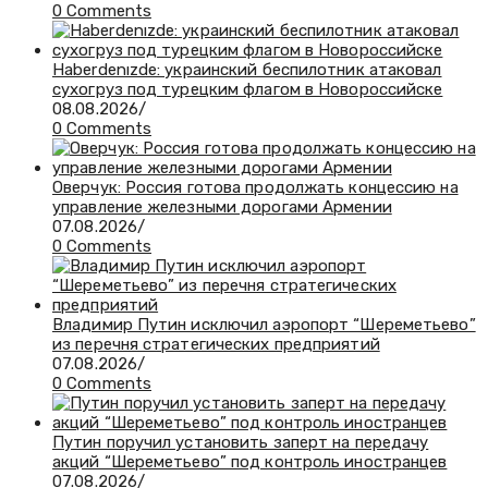
0 Comments
Haberdenızde: украинский беспилотник атаковал
сухогруз под турецким флагом в Новороссийске
08.08.2026
/
0 Comments
Оверчук: Россия готова продолжать концессию на
управление железными дорогами Армении
07.08.2026
/
0 Comments
Владимир Путин исключил аэропорт “Шереметьево”
из перечня стратегических предприятий
07.08.2026
/
0 Comments
Путин поручил установить заперт на передачу
акций “Шереметьево” под контроль иностранцев
07.08.2026
/