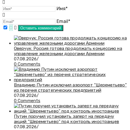
Имя*
Email*
Оверчук: Россия готова продолжать концессию на
управление железными дорогами Армении
07.08.2026
/
0 Comments
Владимир Путин исключил аэропорт “Шереметьево”
из перечня стратегических предприятий
07.08.2026
/
0 Comments
Путин поручил установить заперт на передачу
акций “Шереметьево” под контроль иностранцев
07.08.2026
/