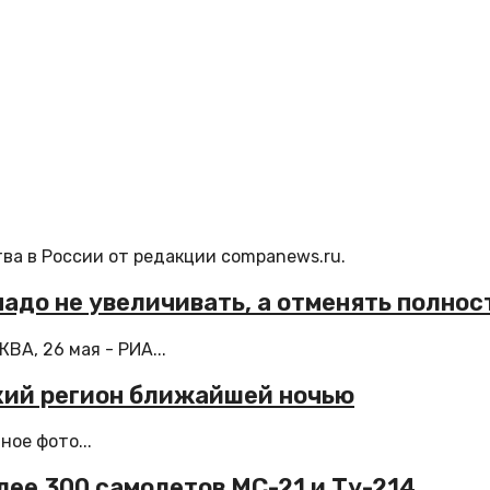
ва в России от редакции companews.ru.
надо не увеличивать, а отменять полно
А, 26 мая - РИА...
кий регион ближайшей ночью
ное фото...
лее 300 самолетов МС-21 и Ту-214