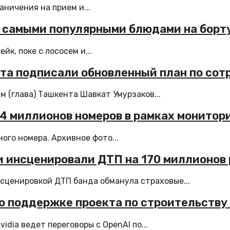
ничения на прием и...
ли самыми популярными блюдами на борт
к, поке с лососем и...
нта подписали обновленный план по со
 (глава) Ташкента Шавкат Умурзаков...
14 миллионов номеров в рамках монитор
ого номера. Архивное фото...
и инсценировали ДТП на 170 миллионов
сценировкой ДТП банда обманула страховые...
I о поддержке проекта по строительств
dia ведет переговоры с OpenAI по...