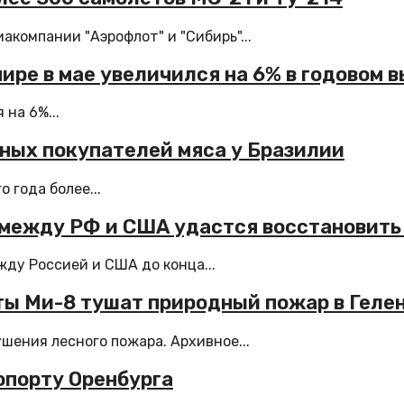
компании "Аэрофлот" и "Сибирь"...
мире в мае увеличился на 6% в годовом
на 6%...
вных покупателей мяса у Бразилии
 года более...
 между РФ и США удастся восстановить 
ду Россией и США до конца...
ты Ми-8 тушат природный пожар в Гел
шения лесного пожара. Архивное...
опорту Оренбурга