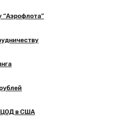
у “Аэрофлота”
трудничеству
инга
 рублей
у ЦОД в США