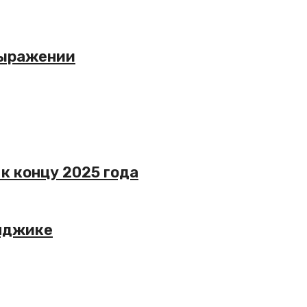
 выражении
к концу 2025 года
енджике