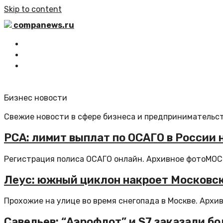
Skip to content
companews.ru
Главная
Все статьи
Обратная связь
Бизнес новости
Свежие новости в сфере бизнеса и предпринимательст
РСА: лимит выплат по ОСАГО в России 
Регистрация полиса ОСАГО онлайн. Архивное фотоМОСКВ
Леус: южный циклон накроет Московс
Прохожие на улице во время снегопада в Москве. Архив
Савельев: “Аэрофлот” и S7 заказали бо