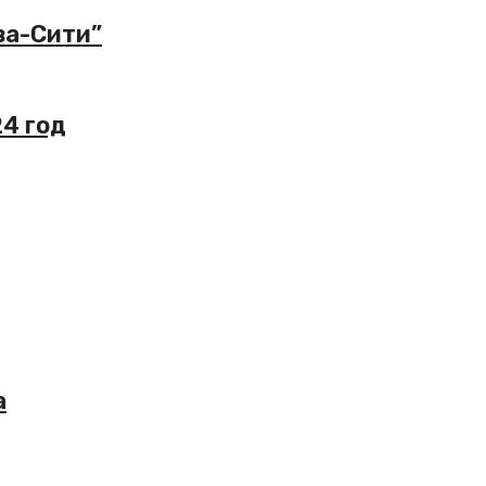
ва-Сити”
24 год
а