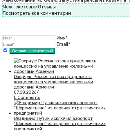
Авиакомпания Nordwind запустила рейсы из Казани в 
Межтекстовые Отзывы
Посмотреть все комментарии
Имя*
Email*
Оверчук: Россия готова продолжать
концессию на управление железными
дорогами Армении
07.08.2026
/
0 Comments
Владимир Путин исключил аэропорт
“Шереметьево” из перечня стратегических
предприятий