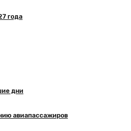
27 года
шие дни
анию авиапассажиров