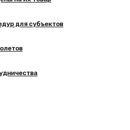
едур для субъектов
молетов
рудничества