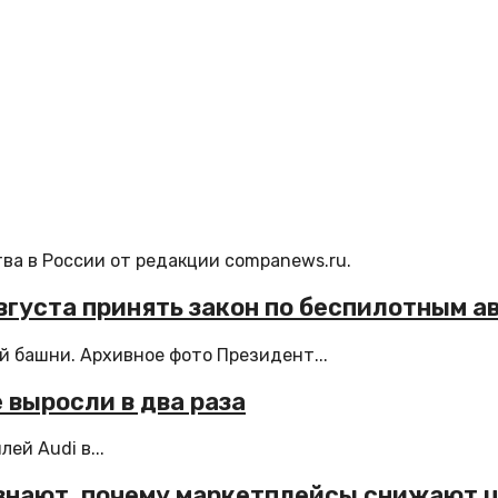
ва в России от редакции companews.ru.
вгуста принять закон по беспилотным а
й башни. Архивное фото Президент...
 выросли в два раза
ей Audi в...
знают, почему маркетплейсы снижают ц