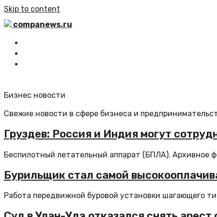
Skip to content
companews.ru
Главная
Все статьи
Обратная связь
Бизнес новости
Свежие новости в сфере бизнеса и предпринимательст
Груздев: Россия и Индия могут сотру
Беспилотный летательный аппарат (БПЛА). Архивное фо
Бурильщик стал самой высокооплачива
Работа передвижной буровой установки шагающего типа
Суд в Улан-Удэ отказался снять арест