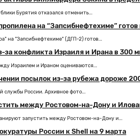
блики Бурятия отказался отменить...
пропилена на “Запсибнефтехиме” готов
" на "Запсибнефтехиме" (ДГП-2) готов...
з-за конфликта Израиля и Ирана в 300 
жду Израилем и Ираном оцениваются...
чении посылок из-за рубежа дороже 20
 службы России. Архивное фото...
стить между Ростовом-на-Дону и Илова
анируют запустить между Ростовом-на-Дону и...
куратуры России к Shell на 9 марта