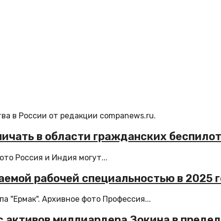
ва в России от редакции companews.ru.
дничать в области гражданских беспило
то Россия и Индия могут...
емой рабочей специальностью в 2025 
 "Ермак". Архивное фото Профессия...
 с активов миллиардера Зокина в предел