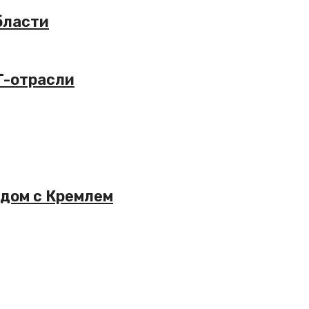
бласти
T-отрасли
ядом с Кремлем