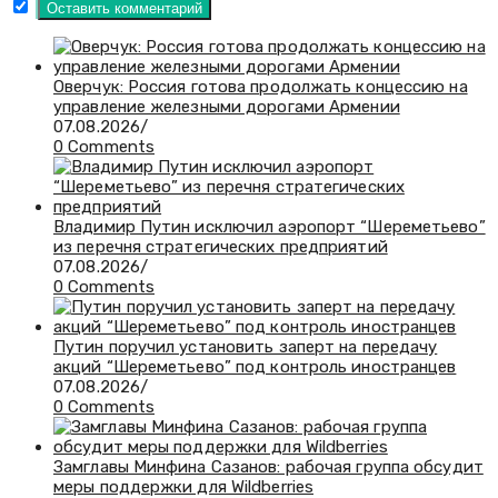
Оверчук: Россия готова продолжать концессию на
управление железными дорогами Армении
07.08.2026
/
0 Comments
Владимир Путин исключил аэропорт “Шереметьево”
из перечня стратегических предприятий
07.08.2026
/
0 Comments
Путин поручил установить заперт на передачу
акций “Шереметьево” под контроль иностранцев
07.08.2026
/
0 Comments
Замглавы Минфина Сазанов: рабочая группа обсудит
меры поддержки для Wildberries