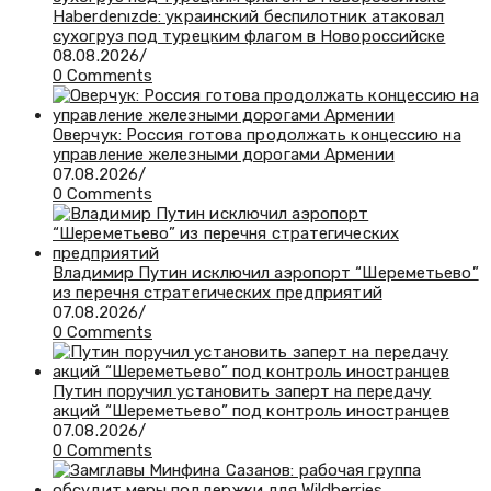
Haberdenızde: украинский беспилотник атаковал
сухогруз под турецким флагом в Новороссийске
08.08.2026
/
0 Comments
Оверчук: Россия готова продолжать концессию на
управление железными дорогами Армении
07.08.2026
/
0 Comments
Владимир Путин исключил аэропорт “Шереметьево”
из перечня стратегических предприятий
07.08.2026
/
0 Comments
Путин поручил установить заперт на передачу
акций “Шереметьево” под контроль иностранцев
07.08.2026
/
0 Comments