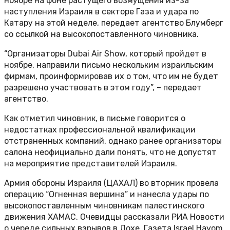
ноябре на фоне растущего возмущения из-за
наступления Израиля в секторе Газа и удара по
Катару на этой неделе, передает агентство Блумберг
со ссылкой на высокопоставленного чиновника.
“Организаторы Dubai Air Show, который пройдет в
ноябре, направили письмо нескольким израильским
фирмам, проинформировав их о том, что им не будет
разрешено участвовать в этом году”, – передает
агентство.
Как отметил чиновник, в письме говорится о
недостатках профессиональной квалификации
отстраненных компаний, однако ранее организаторы
салона неофициально дали понять, что не допустят
на мероприятие представителей Израиля.
Армия обороны Израиля (ЦАХАЛ) во вторник провела
операцию “Огненная вершина” и нанесла удары по
высокопоставленным чиновникам палестинского
движения ХАМАС. Очевидцы рассказали РИА Новости
о череде сильных взрывов в Дохе. Газета Israel Hayom