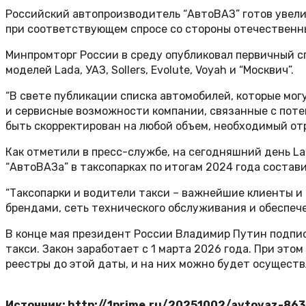
Российский автопроизводитель “АвтоВАЗ” готов увел
при соответствующем спросе со стороны отечественны
Минпромторг России в среду опубликовал первичный с
моделей Lada, УАЗ, Sollers, Evolute, Voyah и “Москвич”.
“В свете публикации списка автомобилей, которые мог
и сервисные возможности компании, связанные с пот
быть скорректирован на любой объем, необходимый отр
Как отметили в пресс-службе, на сегодняшний день L
“АвтоВАЗа” в таксопарках по итогам 2024 года состав
“Таксопарки и водители такси – важнейшие клиенты и 
брендами, сеть технического обслуживания и обеспече
В конце мая президент России Владимир Путин подпис
такси. Закон заработает с 1 марта 2026 года. При эт
реестры до этой даты, и на них можно будет осуществ
Источник: http://1prime.ru/20251002/avtovaz-86