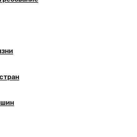
изни
 стран
ашин