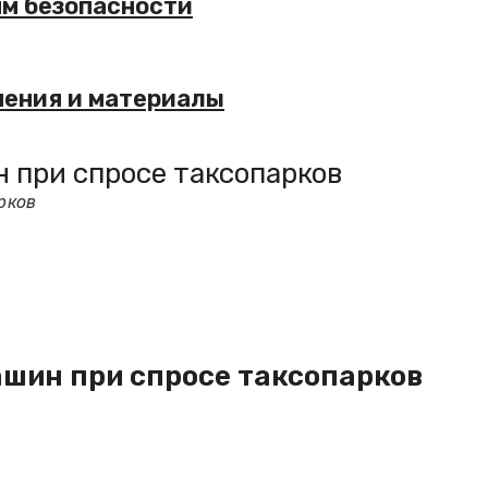
ям безопасности
нения и материалы
 при спросе таксопарков
рков
ашин при спросе таксопарков