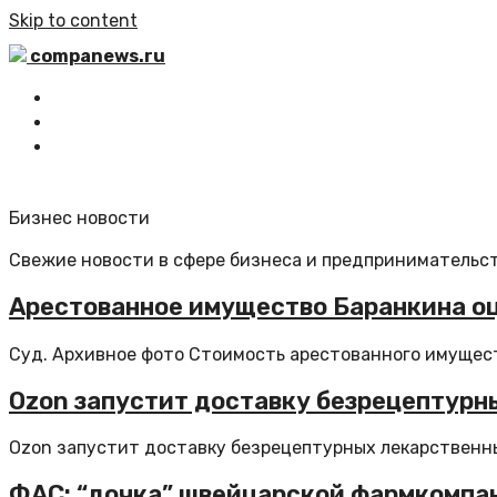
Skip to content
companews.ru
Главная
Все статьи
Обратная связь
Бизнес новости
Свежие новости в сфере бизнеса и предпринимательст
Арестованное имущество Баранкина оц
Cуд. Архивное фото Стоимость арестованного имущест
Ozon запустит доставку безрецептурн
Ozon запустит доставку безрецептурных лекарственных
ФАС: “дочка” швейцарской фармкомпан