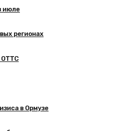
в июле
овых регионах
а ОТТС
изиса в Ормузе