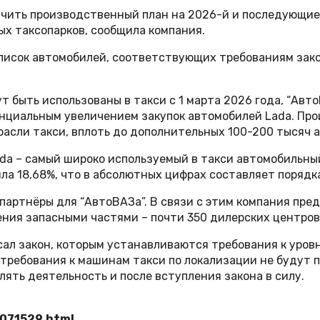
ичить производственный план на 2026-й и последующие
х таксопарков, сообщила компания.
писок автомобилей, соответствующих требованиям закон
ут быть использованы в такси с 1 марта 2026 года, “А
енциальным увеличением закупок автомобилей Lada. Пр
асли такси, вплоть до дополнительных 100-200 тысяч а
ada – самый широко используемый в такси автомобильны
ила 18,68%, что в абсолютных цифрах составляет порядк
партнёры для “АвтоВАЗа”. В связи с этим компания пре
ния запасными частями – почти 350 дилерских центров п
ал закон, которым устанавливаются требования к уров
ом требования к машинам такси по локализации не будут
лять деятельность и после вступления закона в силу.
3071529.html