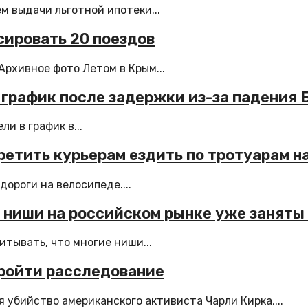
м выдачи льготной ипотеки...
сировать 20 поездов
рхивное фото Летом в Крым...
в график после задержки из-за падения
и в график в...
етить курьерам ездить по тротуарам н
дороги на велосипеде....
 ниши на российском рынке уже заняты
тывать, что многие ниши...
пройти расследование
убийство американского активиста Чарли Кирка,...