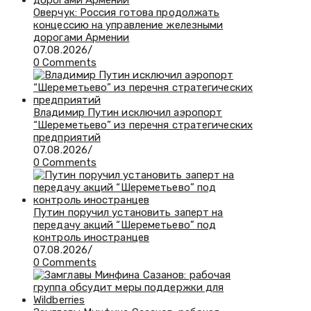
Оверчук: Россия готова продолжать
концессию на управление железными
дорогами Армении
07.08.2026
/
0 Comments
Владимир Путин исключил аэропорт
“Шереметьево” из перечня стратегических
предприятий
07.08.2026
/
0 Comments
Путин поручил установить заперт на
передачу акций “Шереметьево” под
контроль иностранцев
07.08.2026
/
0 Comments