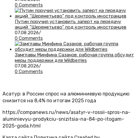
0 Comments
Путин поручил установить заперт на передачу
акций “Шереметьево” под контроль иностранцев
07.08.2026
/
0 Comments
Замглавы Минфина Сазанов: рабочая группа обсудит
меры поддержки для Wildberries
07.08.2026
/
0 Comments
Асатур: в России спрос на алюминиевую продукцию
снизится на 8,4% по итогам 2025 года
https://companews.ru/news/asatyr-v-rossii-spros-na-
aluminievyu-prodykciu-snizitsia-na-84-po-itogam-
2025-goda.html
Карта сайта
Политика сайта
Created by