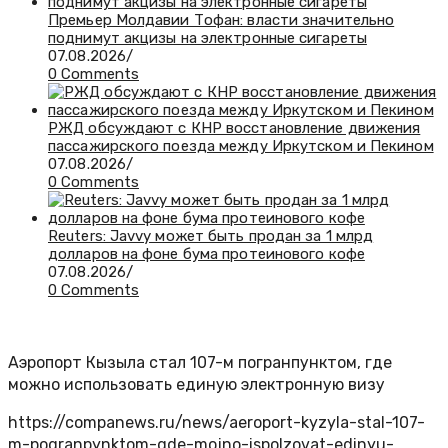
Премьер Молдавии Тофан: власти значительно
поднимут акцизы на электронные сигареты
07.08.2026
/
0 Comments
РЖД обсуждают с КНР восстановление движения
пассажирского поезда между Иркутском и Пекином
07.08.2026
/
0 Comments
Reuters: Javvy может быть продан за 1 млрд
долларов на фоне бума протеинового кофе
07.08.2026
/
0 Comments
Аэропорт Кызыла стал 107-м погранпунктом, где
можно использовать единую электронную визу
https://companews.ru/news/aeroport-kyzyla-stal-107-
m-pogranpynktom-gde-mojno-ispolzovat-edinyu-