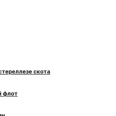
стереллезе скота
й флот
ян