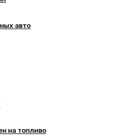
тных авто
”
ен на топливо