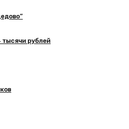
дедово”
4 тысячи рублей
иков