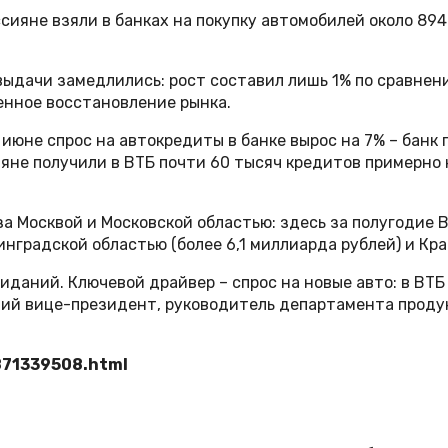
ияне взяли в банках на покупку автомобилей около 894
выдачи замедлились: рост составил лишь 1% по сравнени
енное восстановление рынка.
не спрос на автокредиты в банке вырос на 7% – банк пр
ияне получили в ВТБ почти 60 тысяч кредитов примерно 
 Москвой и Московской областью: здесь за полугодие В
нградской областью (более 6,1 миллиарда рублей) и Кра
даний. Ключевой драйвер – спрос на новые авто: в ВТБ 
арший вице-президент, руководитель департамента прод
871339508.html