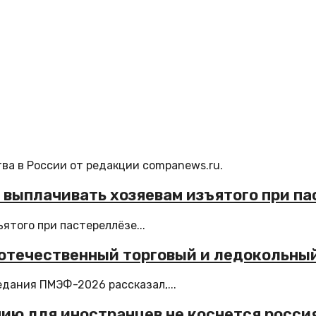
ва в России от редакции companews.ru.
 выплачивать хозяевам изъятого при па
ятого при пастереллёзе...
 отечественный торговый и ледокольны
дания ПМЭФ-2026 рассказал,...
нию для иностранцев не коснется росси