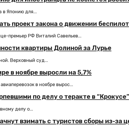
в Японию для...
ать проект закона о движении беспило
це-премьер РФ Виталий Савельев...
нности квартиры Долиной за Лурье
ой. Верховный суд...
ре в ноябре выросли на 5,7%
виаперевозок в ноябре вырос...
рпевшими по делу о теракте в “Крокусе
ному делу о...
чнут взимать с туристов сборы из-за ц